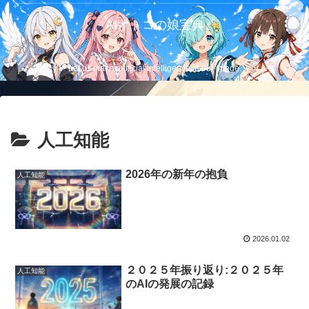
AIオトコの娘宝典
Let us make artificial intelligence in our image.
人工知能
2026年の新年の抱負
人工知能
2026.01.02
２０２５年振り返り:２０２５年
人工知能
のAIの発展の記録