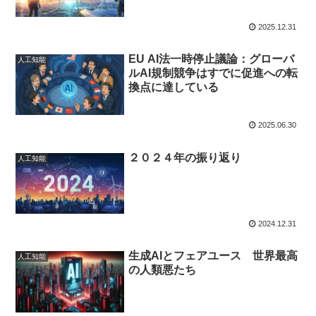
2025.12.31
EU AI法一時停止議論：グローバ
人工知能
ルAI規制競争はすでに促進への転
換点に達している
2025.06.30
２０２４年の振り返り
人工知能
2024.12.31
生成AIとフェアユース 世界最高
人工知能
の人類悪たち